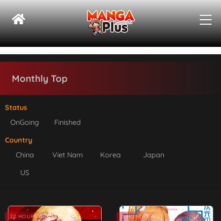
Monthly Top
Status
OnGoing
Finished
Country
China
Viet Nam
Korea
Japan
US
Hot
20 HOURS AGO
3 MONTHS AGO