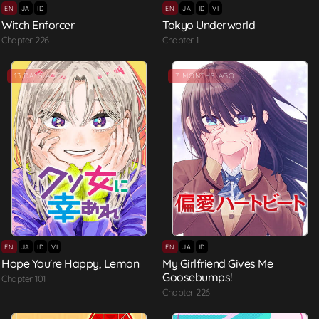
EN
JA
ID
EN
JA
ID
VI
Witch Enforcer
Tokyo Underworld
Chapter 226
Chapter 1
13 DAYS AGO
7 MONTHS AGO
EN
JA
ID
VI
EN
JA
ID
Hope You're Happy, Lemon
My Girlfriend Gives Me
Goosebumps!
Chapter 101
Chapter 226