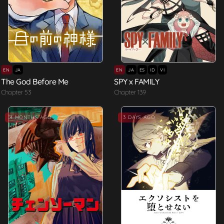
EN
JA
EN
JA
ES
ID
VI
The God Before Me
SPY x FAMILY
Chapter 53
Chapter 139
Hot
4 MONTHS AGO
3 DAYS AGO