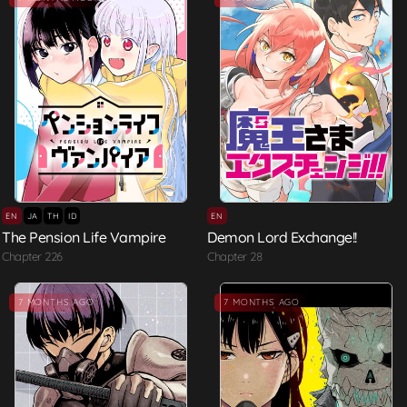
EN
JA
TH
ID
EN
The Pension Life Vampire
Demon Lord Exchange!!
Chapter 226
Chapter 28
7 MONTHS AGO
7 MONTHS AGO