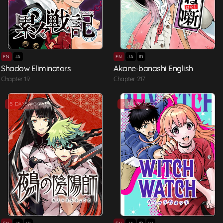
EN
JA
EN
JA
ID
Shadow Eliminators
Akane-banashi English
Chapter 19
Chapter 217
5 DAYS AGO
5 DAYS AGO