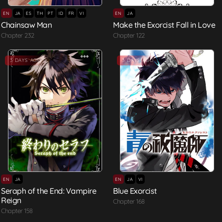
EN
JA
ES
TH
PT
ID
FR
VI
EN
JA
Chainsaw Man
Make the Exorcist Fall in Love
Chapter 232
Chapter 122
3 DAYS AGO
3 DAYS AGO
EN
JA
EN
JA
VI
Seraph of the End: Vampire
Blue Exorcist
Reign
Chapter 168
Chapter 158