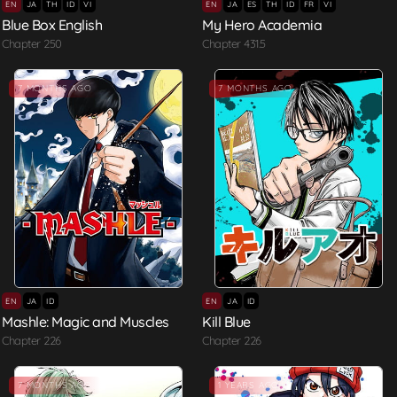
EN
JA
TH
ID
VI
EN
JA
ES
TH
ID
FR
VI
Blue Box English
My Hero Academia
Chapter 250
Chapter 431.5
7 MONTHS AGO
7 MONTHS AGO
EN
JA
ID
EN
JA
ID
Mashle: Magic and Muscles
Kill Blue
Chapter 226
Chapter 226
7 MONTHS AGO
1 YEARS AGO