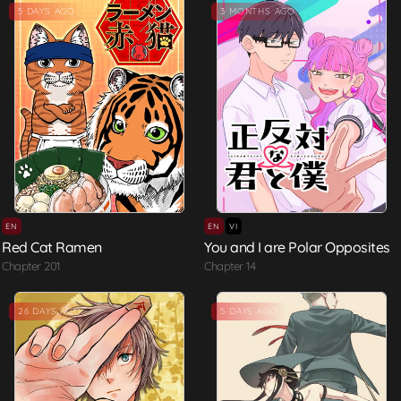
5 DAYS AGO
3 MONTHS AGO
EN
EN
VI
Red Cat Ramen
You and I are Polar Opposites
Chapter 201
Chapter 14
26 DAYS AGO
5 DAYS AGO