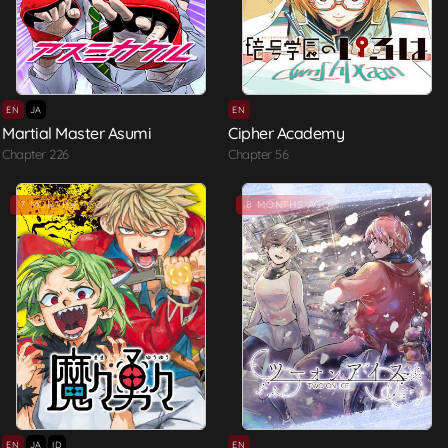
EN
JA
EN
Martial Master Asumi
Cipher Academy
Chapter 226
Chapter 56
7 MONTHS AGO
8 MONTHS AGO
EN
JA
ID
EN