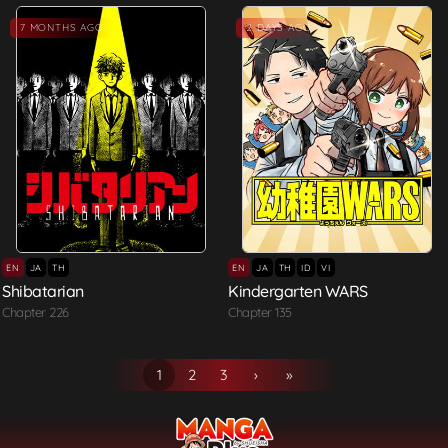
Hot
7 MONTHS AGO
2 DAYS AGO
EN
JA
TH
EN
JA
TH
ID
VI
Shibatarian
Kindergarten WARS
Chapter 226
Chapter 135
1
2
3
›
»