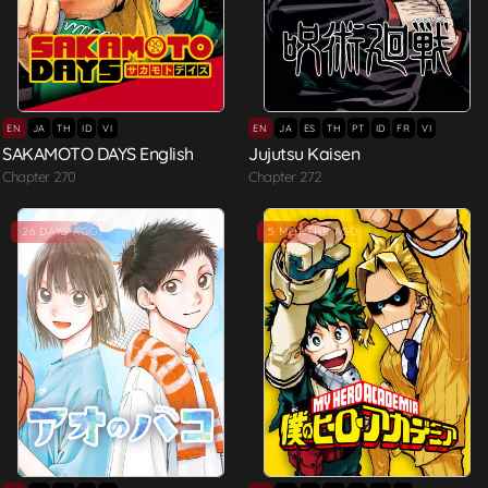
EN
JA
TH
ID
VI
EN
JA
ES
TH
PT
ID
FR
VI
SAKAMOTO DAYS English
Jujutsu Kaisen
Chapter 270
Chapter 272
Hot
26 DAYS AGO
5 MONTHS AGO