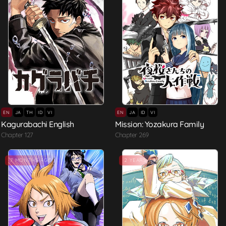
EN
JA
TH
ID
VI
EN
JA
ID
VI
Kagurabachi English
Mission: Yozakura Family
Chapter 127
Chapter 269
7 MONTHS AGO
2 YEARS AGO