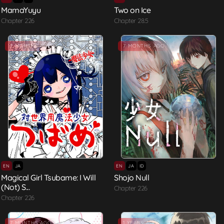
MamaYuyu
Two on Ice
Chapter 226
Chapter 28.5
7 MONTHS AGO
7 MONTHS AGO
EN
JA
EN
JA
ID
Magical Girl Tsubame: I Will
Shojo Null
(Not) S...
Chapter 226
Chapter 226
7 MONTHS AGO
1 YEARS AGO