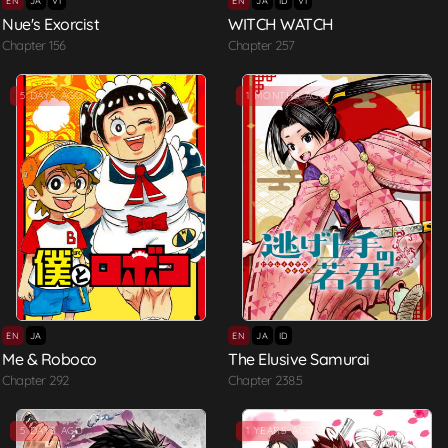
EN
JA
VI
EN
JA
ID
VI
Nue's Exorcist
WITCH WATCH
Chapter 156
Chapter 257
5 DAYS AGO
1 MONTHS AGO
EN
JA
EN
JA
ID
Me & Roboco
The Elusive Samurai
Chapter 292
Chapter 238.5
5 DAYS AGO
1 YEARS AGO