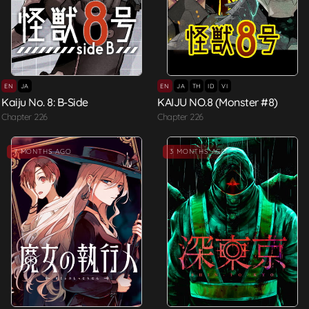
EN
JA
EN
JA
TH
ID
VI
Kaiju No. 8: B-Side
KAIJU NO.8 (Monster #8)
Chapter 226
Chapter 226
7 MONTHS AGO
3 MONTHS AGO