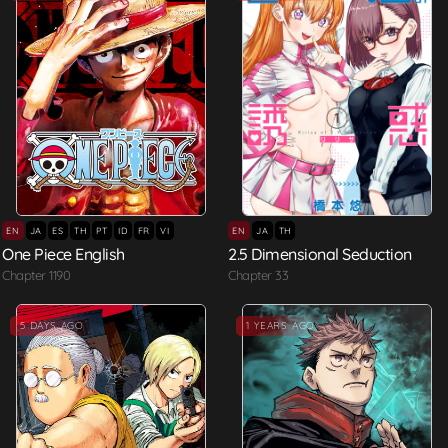
EN
JA
ES
TH
PT
ID
FR
VI
EN
JA
TH
One Piece English
2.5 Dimensional Seduction
Chapter 1190
Chapter 33
Hot
5 DAYS AGO
1 YEARS AGO