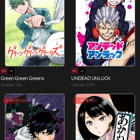
EN
JA
EN
JA
Green Green Greens
UNDEAD UNLUCK
Chapter 226
Chapter 239.5
2 YEARS AGO
5 DAYS AGO