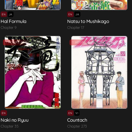
EN
JA
EN
JA
Hal Formula
Natsu to Mushikago
Chapter 9
Chapter 17
1 HOURS AGO
1 HOURS AGO
EN
EN
VI
Naki no Ryuu
Countach
Chapter 35
Chapter 273