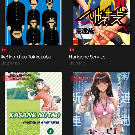
EN
EN
Ike! Ina-chuu Takkyuubu
Harigane Service
Chapter 156
Chapter 71
2 MONTHS AGO
2 MONTHS AGO