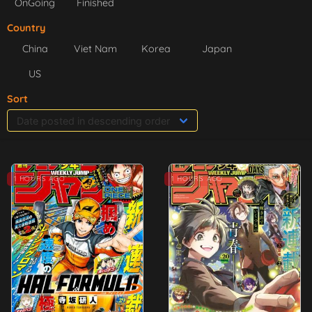
OnGoing
Finished
Country
China
Viet Nam
Korea
Japan
US
Sort
1 HOURS AGO
1 HOURS AGO