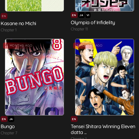
EN
JA
VI
EN
Olympia of Infidelity
Kasane no Michi
Chapter 11
Chapter 1
2 MONTHS AGO
2 MONTHS AGO
EN
JA
EN
Bungo
Tensei Shitara Winning Eleven
datta ...
Chapter 7
Chapter 1