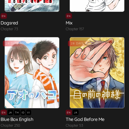
EN
EN
Dogsred
Mix
Chapter 73
Chapter 157
28 DAYS AGO
28 DAYS AGO
EN
JA
TH
ID
VI
EN
JA
Blue Box English
The God Before Me
Chapter 250
Chapter 53