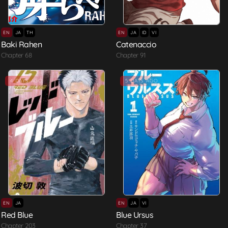
EN
JA
TH
EN
JA
ID
VI
Baki Rahen
Catenaccio
Chapter 68
Chapter 91
4 DAYS AGO
5 DAYS AGO
EN
JA
EN
JA
VI
Red Blue
Blue Ursus
Chapter 203
Chapter 37