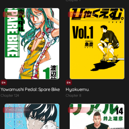
3 MONTHS AGO
3 MONTHS AGO
EN
EN
Yowamushi Pedal: Spare Bike
Hyakuemu.
Chapter 124
Chapter 8
3 MONTHS AGO
3 MONTHS AGO