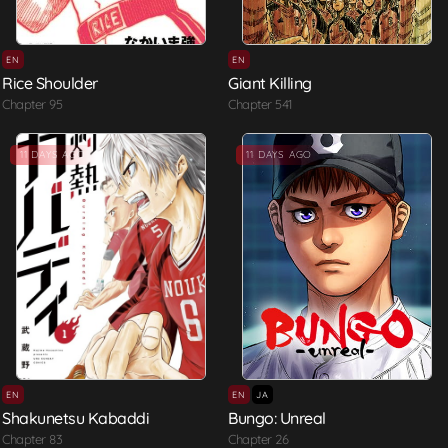
EN
EN
Rice Shoulder
Giant Killing
Chapter 95
Chapter 541
11 DAYS AGO
11 DAYS AGO
EN
EN
JA
Shakunetsu Kabaddi
Bungo: Unreal
Chapter 83
Chapter 26