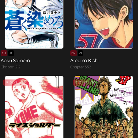
EN
JA
EN
VI
Aoku Somero
Area no Kishi
Chapter 212
Chapter 352
9 DAYS AGO
9 DAYS AGO