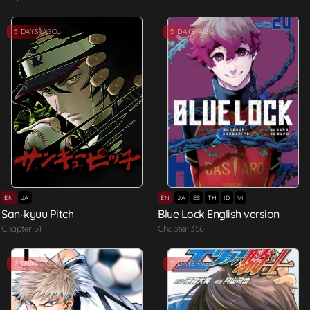
5 DAYS AGO
5 DAYS AGO
EN
JA
EN
JA
ES
TH
ID
VI
San-kyuu Pitch
Blue Lock English version
Chapter 51
Chapter 356
7 DAYS AGO
7 DAYS AGO