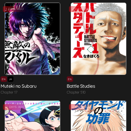
1 DAYS AGO
2 DAYS AGO
EN
JA
EN
Muteki no Subaru
Battle Studies
Chapter 17
Chapter 510
2 DAYS AGO
2 DAYS AGO