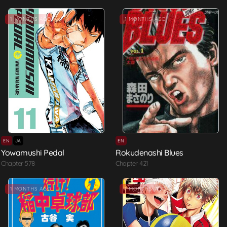
1 MONTHS AGO
1 MONTHS AGO
EN
JA
EN
Yowamushi Pedal
Rokudenashi Blues
Chapter 578
Chapter 421
1 MONTHS AGO
1 MONTHS AGO