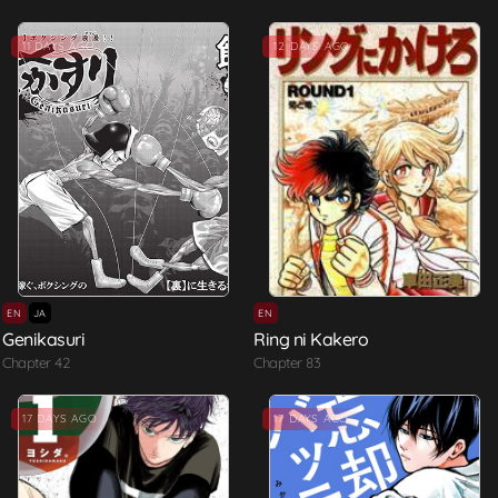
11 DAYS AGO
12 DAYS AGO
EN
JA
EN
Genikasuri
Ring ni Kakero
Chapter 42
Chapter 83
17 DAYS AGO
17 DAYS AGO