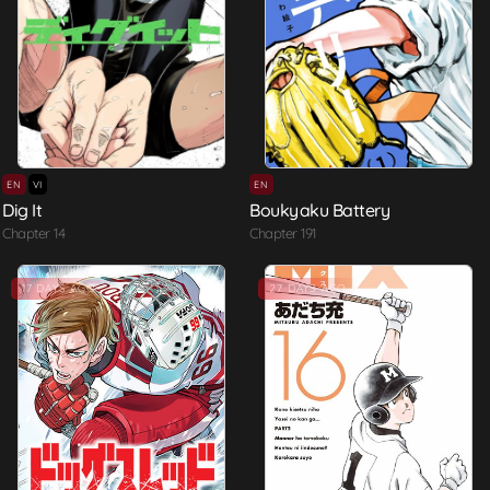
EN
VI
EN
Dig It
Boukyaku Battery
Chapter 14
Chapter 191
17 DAYS AGO
27 DAYS AGO