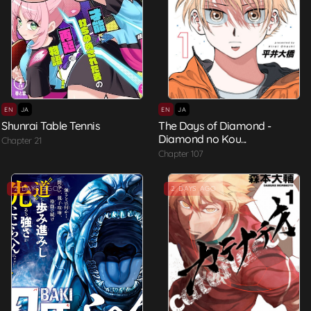
EN
JA
EN
JA
Shunrai Table Tennis
The Days of Diamond -
Diamond no Kou...
Chapter 21
Chapter 107
2 DAYS AGO
2 DAYS AGO