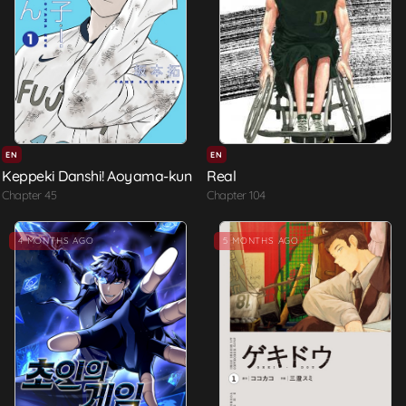
EN
EN
Keppeki Danshi! Aoyama-kun
Real
Chapter 45
Chapter 104
4 MONTHS AGO
5 MONTHS AGO