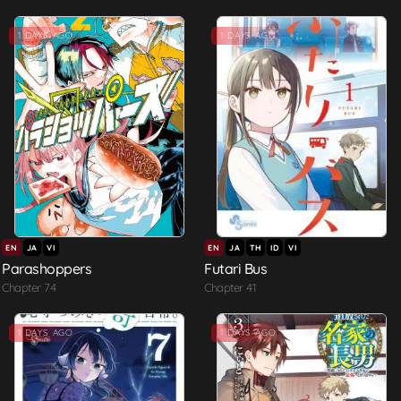
1 DAYS AGO
1 DAYS AGO
EN
JA
VI
EN
JA
TH
ID
VI
Parashoppers
Futari Bus
Chapter 74
Chapter 41
1 DAYS AGO
1 DAYS AGO