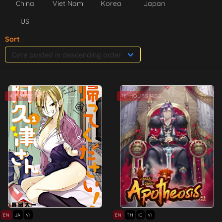
China
Viet Nam
Korea
Japan
US
Sort
4 HOURS AGO
18 HOURS AGO
EN
JA
VI
EN
TH
ID
VI