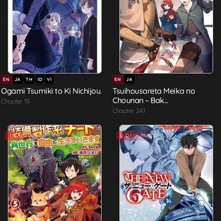
EN
JA
TH
ID
VI
EN
JA
Ogami Tsumiki to Ki Nichijou.
Tsuihousareta Meika no
Chounan – Bak...
Chapter 111
Chapter 24.1
1 DAYS AGO
1 DAYS AGO