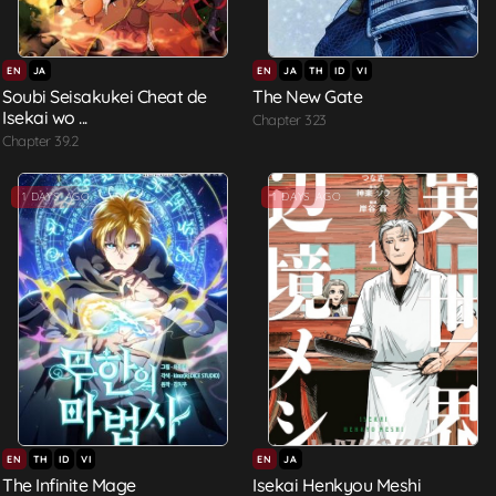
EN
JA
EN
JA
TH
ID
VI
Soubi Seisakukei Cheat de
The New Gate
Isekai wo ...
Chapter 323
Chapter 39.2
1 DAYS AGO
1 DAYS AGO
EN
TH
ID
VI
EN
JA
The Infinite Mage
Isekai Henkyou Meshi