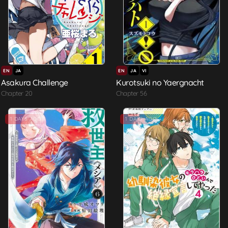
EN
JA
EN
JA
VI
Asakura Challenge
Kurotsuki no Yaergnacht
Chapter 20
Chapter 56
1 DAYS AGO
1 DAYS AGO