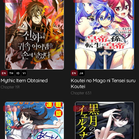
EN
TH
ID
VI
EN
JA
Mythic Item Obtained
Koutei no Mago ni Tensei suru
Koutei
Chapter 191
Chapter 63.1
1 DAYS AGO
1 DAYS AGO