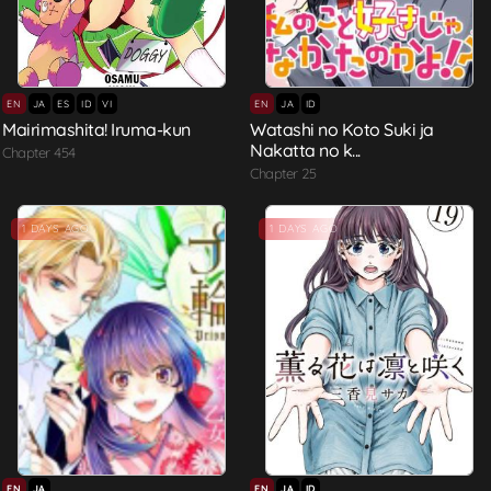
EN
JA
ES
ID
VI
EN
JA
ID
Mairimashita! Iruma-kun
Watashi no Koto Suki ja
Nakatta no k...
Chapter 454
Chapter 25
1 DAYS AGO
1 DAYS AGO
EN
JA
EN
JA
ID