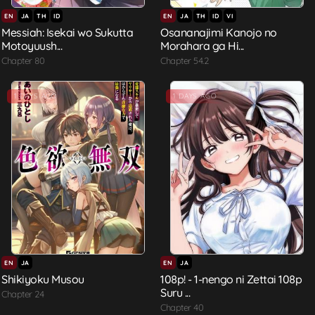
EN
JA
TH
ID
EN
JA
TH
ID
VI
Messiah: Isekai wo Sukutta
Osananajimi Kanojo no
Motoyuush...
Morahara ga Hi...
Chapter 80
Chapter 54.2
1 DAYS AGO
1 DAYS AGO
EN
JA
EN
JA
Shikiyoku Musou
108p! - 1-nengo ni Zettai 108p
Suru ...
Chapter 24
Chapter 40