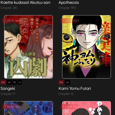
Kaette kudasai! Akutsu-san
Apotheosis
Chapter 210
Chapter 1153
1 DAYS AGO
1 DAYS AGO
EN
JA
ID
VI
EN
JA
Sangeki
Kami Yomu Futari
Chapter 17
Chapter 12
1 DAYS AGO
1 DAYS AGO