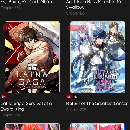
Đại Phụng Đả Canh Nhân
Act Like a Boss Monster, Mr.
Swallow...
Chapter 664
Chapter 136
1 DAYS AGO
1 DAYS AGO
EN
EN
ID
Latna Saga: Survival of a
Return of The Greatest Lancer
Sword King
Chapter 209
Chapter 299
1 DAYS AGO
1 DAYS AGO