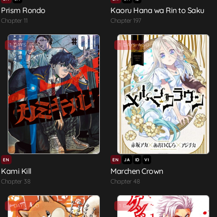
Prism Rondo
Kaoru Hana wa Rin to Saku
Chapter 11
Chapter 197
1 DAYS AGO
1 DAYS AGO
EN
EN
JA
ID
VI
Kami Kill
Marchen Crown
Chapter 38
Chapter 48
1 DAYS AGO
1 DAYS AGO