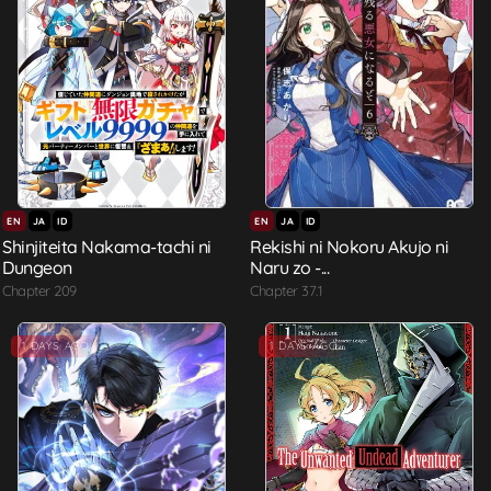
EN
JA
ID
EN
JA
ID
Shinjiteita Nakama-tachi ni
Rekishi ni Nokoru Akujo ni
Dungeon
Naru zo -...
Chapter 209
Chapter 37.1
1 DAYS AGO
1 DAYS AGO