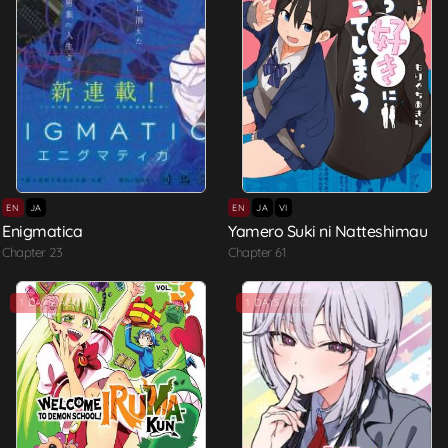
EN
JA
EN
JA
VI
Enigmatica
Yamero Suki ni Natteshimau
Chapter 23
Chapter 61
1 DAYS AGO
1 DAYS AGO