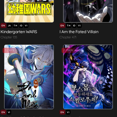
EN
JA
TH
ID
VI
EN
TH
ID
VI
Kindergarten WARS
I Am the Fated Villain
Chapter 135
Chapter 471
1 DAYS AGO
1 DAYS AGO
EN
VI
EN
VI