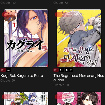
Chapter 180
Chapter 72
1 DAYS AGO
1 DAYS AGO
EN
JA
EN
TH
ID
VI
KaguRai: Kagura to Raito
The Regressed Mercenary Has
a Plan
Chapter 59
Chapter 100
1 DAYS AGO
1 DAYS AGO