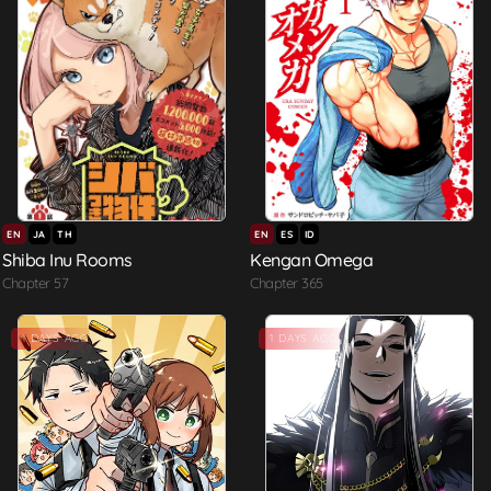
EN
JA
TH
EN
ES
ID
Shiba Inu Rooms
Kengan Omega
Chapter 57
Chapter 365
Hot
1 DAYS AGO
1 DAYS AGO