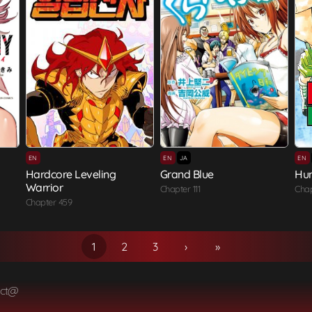
EN
EN
JA
EN
Hardcore Leveling
Grand Blue
Hun
Warrior
Chapter 111
Chap
Chapter 459
1
2
3
›
»
act@