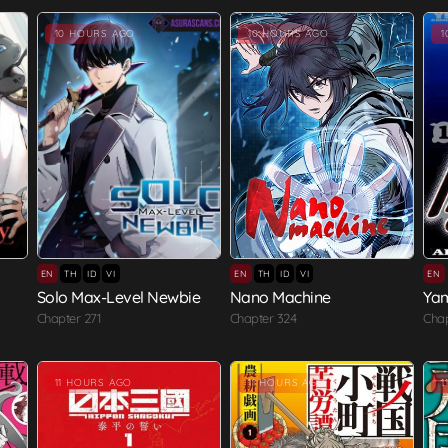
10 HOURS AGO
10 HOURS AGO
EN
TH
ID
VI
EN
TH
ID
VI
EN
Solo Max-Level Newbie
Nano Machine
Yam
Chapter 271
Chapter 324
Chap
11 HOURS AGO
11 HOURS AGO
1