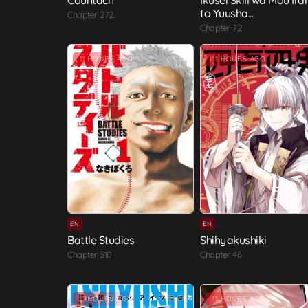
Countach
Ikusei Skill wa Mou Ira
to Yuusha...
Chapter 272
Chapter 72
11 HOURS AGO
11 HOURS AGO
EN
EN
Battle Studies
Shihyakushiki
Chapter 510
Chapter 46
11 HOURS AGO
11 HOURS AGO