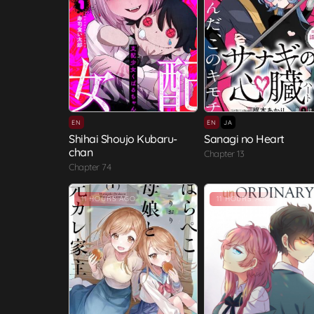
EN
EN
JA
Shihai Shoujo Kubaru-
Sanagi no Heart
chan
Chapter 13
Chapter 74
11 HOURS AGO
11 HOURS AGO