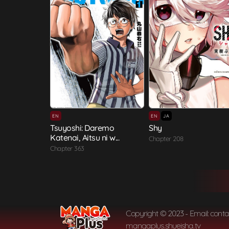
EN
EN
JA
Tsuyoshi: Daremo
Shy
Katenai, Aitsu ni w...
Chapter 208
Chapter 363
Copyright © 2023 - Email: cont
mangaplus.shueisha.tv