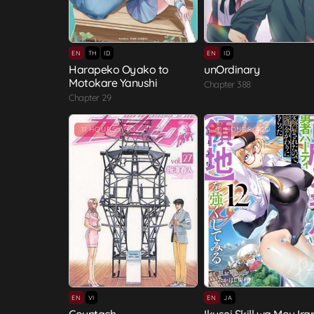
EN
TH
ID
EN
ID
Harapeko Oyako to
unOrdinary
Motokare Yanushi
Chapter 388
Chapter 29
11 HOURS AGO
11 HOURS AGO
EN
VI
EN
JA