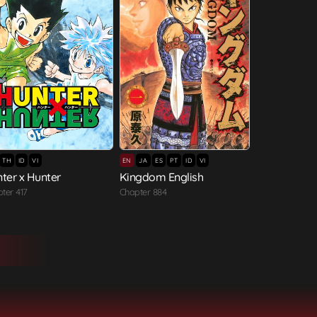
TH
ID
VI
EN
JA
ES
PT
ID
VI
ter x Hunter
Kingdom English
ter 417
Chapter 884