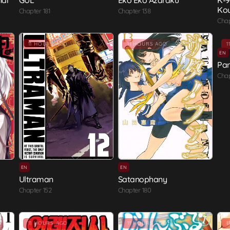
nai
GUL
Eko Eko Azaraku
K-9
Kou
Chapter 181
Chapter 138
Chap
11 HOURS AGO
11 HOURS AGO
1
EN
Par
Chap
EN
EN
Ultraman
Satanophany
Chapter 152
Chapter 180
11 HOURS AGO
11 HOURS AGO
1