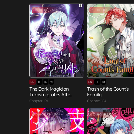
10 HOURS AGO
10 HOURS AGO
EN
TH
ID
VI
EN
TH
ID
The Dark Magician
Trash of the Count's
Transmigrates Afte...
Family
Chapter 194
Chapter 184
10 HOURS AGO
10 HOURS AGO