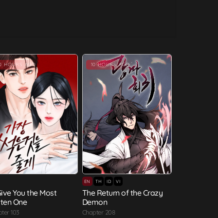
10 HOURS AGO
10 HOURS AGO
EN
TH
ID
VI
l Give You the Most
The Return of the Crazy
ten One
Demon
ter 103
Chapter 208