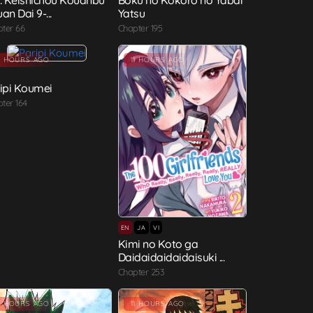
: Keishichou Kouanbu
Boku no Kokoro no Yabai
an Dai 9-...
Yatsu
ter 66
Chapter 195
1 HOURS AGO
11 HOURS AGO
ipi Koumei
ter 164
EN
JA
VI
Kimi no Koto ga
Daidaidaidaidaisuki ...
Chapter 253
1 HOURS AGO
11 HOURS AGO