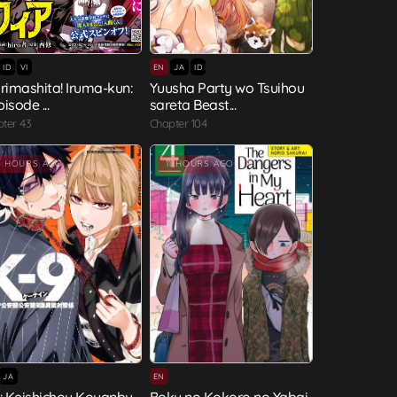
ID
VI
EN
JA
ID
rimashita! Iruma-kun:
Yuusha Party wo Tsuihou
pisode ...
sareta Beast...
ter 43
Chapter 104
1 HOURS AGO
11 HOURS AGO
JA
EN