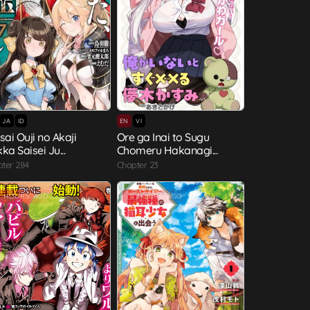
JA
ID
EN
VI
sai Ouji no Akaji
Ore ga Inai to Sugu
ka Saisei Ju...
Chomeru Hakanagi...
ter 284
Chapter 23
1 HOURS AGO
11 HOURS AGO