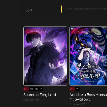
Sort
9 HOURS AGO
9 HOURS AGO
EN
TH
ID
VI
EN
VI
Supreme Zerg Lord
Act Like a Boss Monste
Mr. Swallow...
Chapter 129
Chapter 137