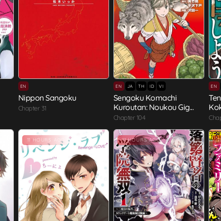
EN
EN
JA
TH
ID
VI
EN
Nippon Sangoku
Sengoku Komachi
Ten
Kuroutan: Noukou Gig...
Kok
Chapter 31
Chapter 104
Chap
11 HOURS AGO
11 HOURS AGO
1