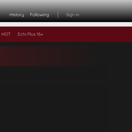
History
Following
Sign in
 HOT
Echi Plus 16+