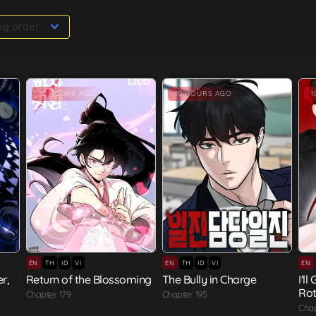
10 HOURS AGO
10 HOURS AGO
EN
TH
ID
VI
EN
TH
ID
VI
EN
r,
Return of the Blossoming
The Bully in Charge
I'l
Rot
Chapter 179
Chapter 195
Chap