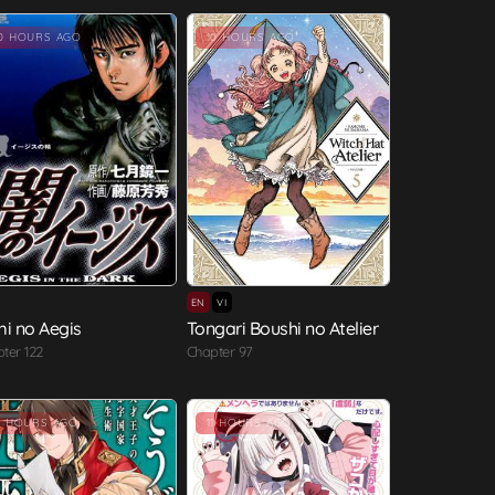
10 HOURS AGO
10 HOURS AGO
EN
VI
i no Aegis
Tongari Boushi no Atelier
ter 122
Chapter 97
1 HOURS AGO
11 HOURS AGO