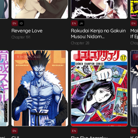
EN
ID
EN
JA
EN
Revenge Love
Rakudai Kenja no Gakuin
Mai
Musou: Nidom...
If E
Chapter 191
Chapter 28
Chap
11 HOURS AGO
11 HOURS AGO
1
EN
EN
EN